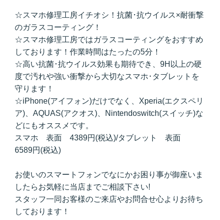
☆スマホ修理工房イチオシ！抗菌･抗ウイルス×耐衝撃
のガラスコーティング！
☆スマホ修理工房ではガラスコーティングをおすすめ
しております！作業時間はたったの5分！
☆高い抗菌･抗ウイルス効果も期待でき、9H以上の硬
度で汚れや強い衝撃から大切なスマホ･タブレットを
守ります！
☆iPhone(アイフォン)だけでなく、Xperia(エクスペリ
ア)、AQUAS(アクオス)、Nintendoswitch(スイッチ)な
どにもオススメです。
スマホ 表面 4389円(税込)/タブレット 表面
6589円(税込)
お使いのスマートフォンでなにかお困り事が御座いま
したらお気軽に当店までご相談下さい!
スタッフ一同お客様のご来店やお問合せ心よりお待ち
しております！