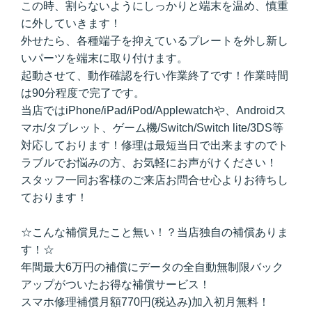
この時、割らないようにしっかりと端末を温め、慎重
に外していきます！
外せたら、各種端子を抑えているプレートを外し新し
いパーツを端末に取り付けます。
起動させて、動作確認を行い作業終了です！作業時間
は90分程度で完了です。
当店ではiPhone/iPad/iPod/Applewatchや、Androidス
マホ/タブレット、ゲーム機/Switch/Switch lite/3DS等
対応しております！修理は最短当日で出来ますのでト
ラブルでお悩みの方、お気軽にお声がけください！
スタッフ一同お客様のご来店お問合せ心よりお待ちし
ております！
☆こんな補償見たこと無い！？当店独自の補償ありま
す！☆
年間最大6万円の補償にデータの全自動無制限バック
アップがついたお得な補償サービス！
スマホ修理補償月額770円(税込み)加入初月無料！