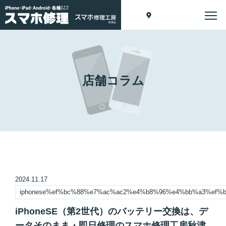
店舗コラム
2024.11.17
iphonese%ef%bc%88%e7%ac%ac2%e4%b8%96%e4%bb%a3%ef
iPhoneSE（第2世代）のバッテリー交換は、デ
ータそのまま・即日修理のスマホ修理工房秋津