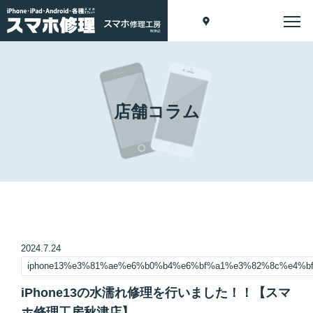
店舗コラム
2024.7.24
iphone13%e3%81%ae%e6%b0%b4%e6%bf%a1%e3%82%8c%e4%
iPhone13の水濡れ修理を行いました！！【スマ
ホ修理工房秋津店】