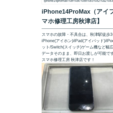
iphone14promax%ef%bc%88%e3%82%a2
iPhone14ProMax
マホ修理工房秋津店】
スマホの故障・不具合は、秋津駅徒歩
iPhone(アイホン)/iPad(アイパッド)/
ット/Switch(スイッチ)ゲーム機など
データそのまま、即日お渡しが可能で
スマホ修理工房 秋津店です！