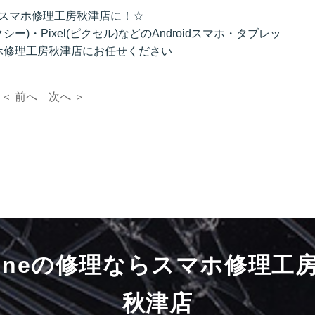
理はスマホ修理工房秋津店に！☆
ラクシー)・Pixel(ピクセル)などのAndroidスマホ・タブレッ
ホ修理工房秋津店にお任せください
＜ 前へ
次へ ＞
honeの修理ならスマホ修理工
秋津店