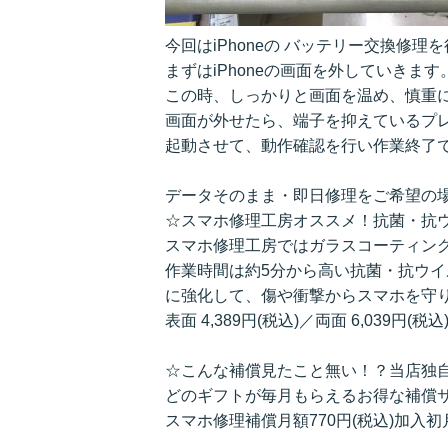
今回はiPhoneの バッテリー交換修理
まずはiPhoneの画面を外していきます
この時、しっかりと画面を温め、慎重
画面が外せたら、端子を抑えているプレ
起動させて、動作確認を行い作業終了で
データそのまま・即日修理をご希望の
☆スマホ修理工房オススメ！抗菌・抗
スマホ修理工房ではガラスコーティン
作業時間は約5分から高い抗菌・抗ウ
に強化して、傷や衝撃からスマホを守
表面 4,389円(税込)／両面 6,039円(税込
☆こんな補償見たこと無い！？当店独
どのギフトが毎月もらえるお得な補償
スマホ修理補償月額770円(税込)加入