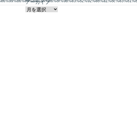
%e6%99%b6%e4%ba%a4%e6%8f%9b%e3%82%92%e8%a1%8c%e3%81%8
アーカイブ