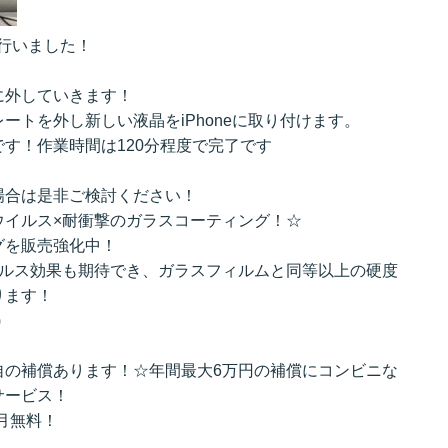
を行いました！
。
に外していきます！
ートを外し新しい液晶をiPhoneに取り付けます。
す！作業時間は120分程度で完了です
場合は是非ご検討ください！
ウイルス×耐衝撃のガラスコーティング！☆
グを販売強化中！
イルス効果も期待でき、ガラスフィルムと同等以上の硬度
ります！
)
自の補償あります！☆年間最大6万円の補償にコンビニな
サービス！
初月無料！