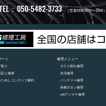
TEL：050-5482-3733
（営業時間10時〜20時
ポート
修理メニュー
下取り
ガラス割れ修理
保証と補償
水没修理
おためしコンテンツ解約
バッテリー修理
各種ボタン修理
wifiアンテナ修理