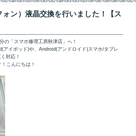
%e3%82%a4%e3%83%95%e3%82%a9%e3%83%b3%ef%bc%89%e6%b6%b2
（アイフォン）液晶交換を行いました！【ス
3分の「スマホ修理工房秋津店」へ！
iPod(アイポッド)や、Android(アンドロイド)スマホ/タブレ
幅広く対応！
す！こんにちは！