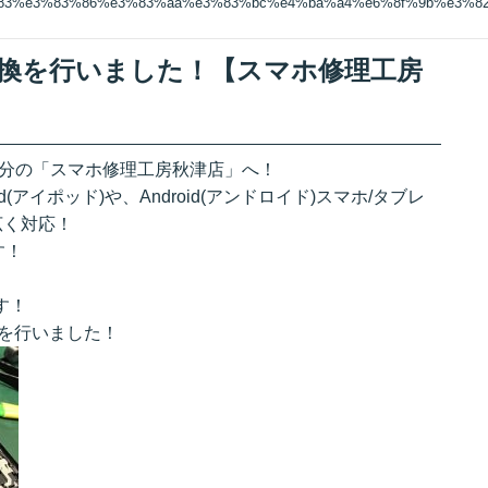
%83%e3%83%86%e3%83%aa%e3%83%bc%e4%ba%a4%e6%8f%9b%e3%8
ー交換を行いました！【スマホ修理工房
3分の「スマホ修理工房秋津店」へ！
iPod(アイポッド)や、Android(アンドロイド)スマホ/タブレ
幅広く対応！
す！
す！
修理を行いました！