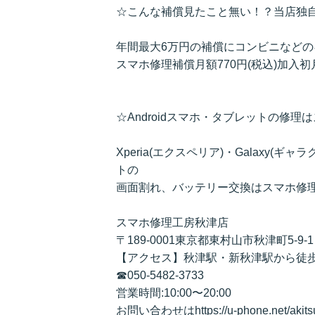
☆こんな補償見たこと無い！？当店独
年間最大6万円の補償にコンビニなど
スマホ修理補償月額770円(税込)加入
☆Androidスマホ・タブレットの修
Xperia(エクスペリア)・Galaxy(ギャ
トの
画面割れ、バッテリー交換はスマホ修
スマホ修理工房秋津店
〒189-0001東京都東村山市秋津町5-9-1
【アクセス】秋津駅・新秋津駅から徒歩
☎050-5482-3733
営業時間:10:00〜20:00
お問い合わせはhttps://u-phone.net/akits