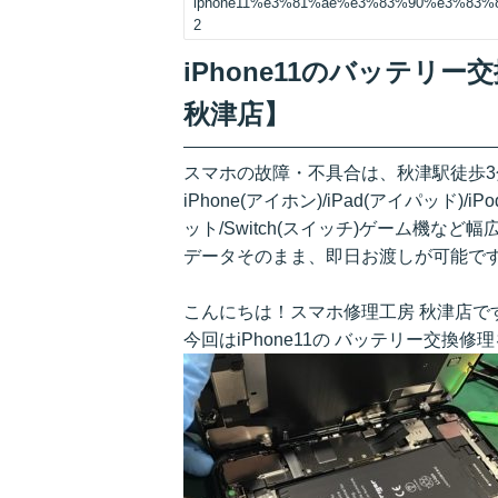
iphone11%e3%81%ae%e3%83%90%e3%83
2
iPhone11のバッテリ
秋津店】
スマホの故障・不具合は、秋津駅徒歩
iPhone(アイホン)/iPad(アイパッド)/
ット/Switch(スイッチ)ゲーム機など
データそのまま、即日お渡しが可能で
こんにちは！スマホ修理工房 秋津店で
今回はiPhone11の バッテリー交換