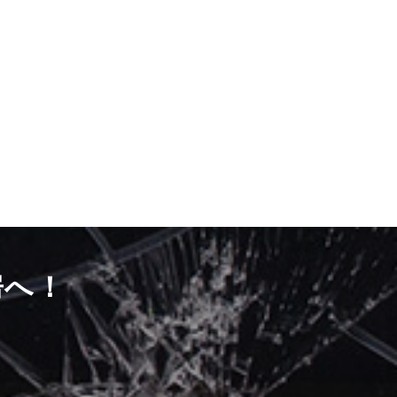
房へ！
）