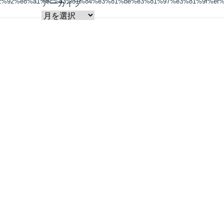
2%92%e8%a1%8c%e3%81%84%e3%81%be%e3%81%97%e3%81%9f%ef%b
アーカイブ