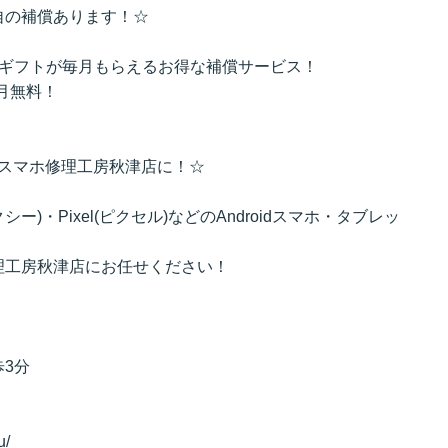
自の補償あります！☆
のギフトが毎月もらえるお得な補償サービス！
初月無料！
理はスマホ修理工房秋津店に！☆
ラクシー)・Pixel(ピクセル)などのAndroidスマホ・タブレッ
理工房秋津店にお任せください！
3分
u/