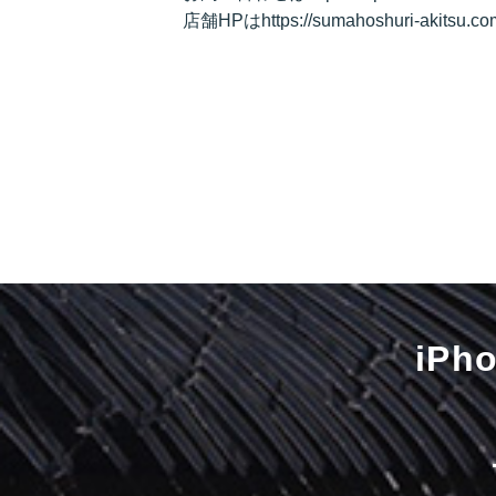
店舗HPはhttps://sumahoshuri-akitsu
iP