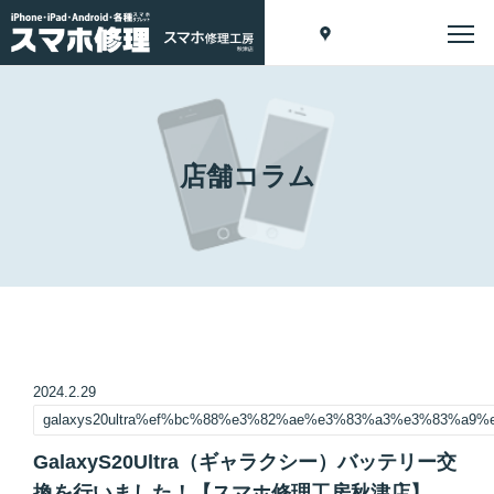
店舗コラム
2024.2.29
galaxys20ultra%ef%bc%88%e3%82%ae%e3%83%a3%e3%83%
GalaxyS20Ultra（ギャラクシー）バッテリー交
換を行いました！【スマホ修理工房秋津店】