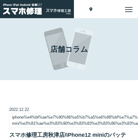
店舗コラム
2022.12.22
iphone%e4%bf%ae%e7%90%86%e5%b7%a5%e6%88%bf%e7%a7%8
mini%e3%81%ae%e3%83%90%e3%83%83%e3%83%86%e3%83%
スマホ修理工房秋津店/iPhone12 miniのバッテ