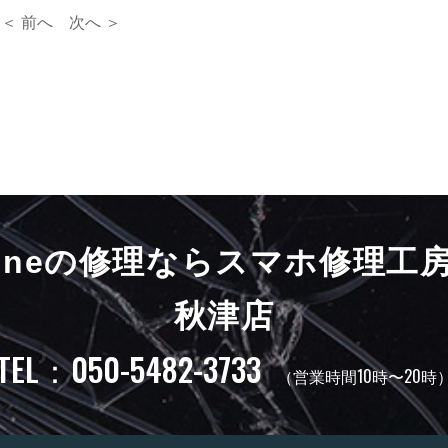
＜ 前へ
次へ ＞
honeの修理ならスマホ修理工
秋津店
TEL：050-5482-3733
（営業時間10時〜20時