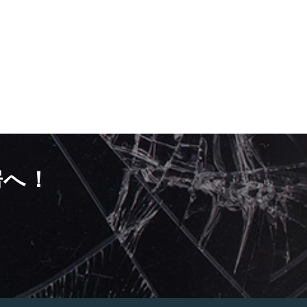
房へ！
）